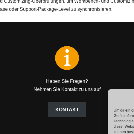
und Customizing-Überprüfungen, um Workbench- und Customizi
se oder Support-Package-Level zu synchronisieren.
Haben Sie Fragen?
Nehmen Sie Kontakt zu uns auf
KONTAKT
Um dir ein o
Geräteinfor
Technologien
dieser Websi
können best