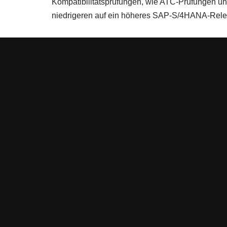
Kompatibilitätsprüfungen, wie ATC-Prüfungen 
niedrigeren auf ein höheres SAP-S/4HANA-Relea