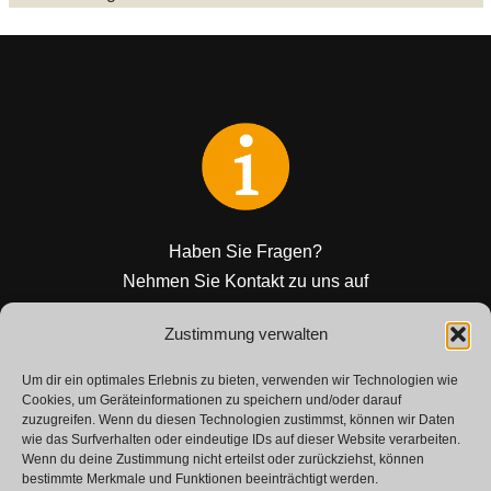
Haben Sie Fragen?
Nehmen Sie Kontakt zu uns auf
Zustimmung verwalten
KONTAKT
Um dir ein optimales Erlebnis zu bieten, verwenden wir Technologien wie
Cookies, um Geräteinformationen zu speichern und/oder darauf
zuzugreifen. Wenn du diesen Technologien zustimmst, können wir Daten
wie das Surfverhalten oder eindeutige IDs auf dieser Website verarbeiten.
Wenn du deine Zustimmung nicht erteilst oder zurückziehst, können
bestimmte Merkmale und Funktionen beeinträchtigt werden.