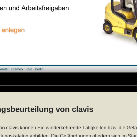
gsbeurteilung von clavis
von clavis können Sie wiederkehrende Tätigkeiten bzw. die Gef
eilungskatalog abbilden. Die Gefährdungen gliedern sich im Sta