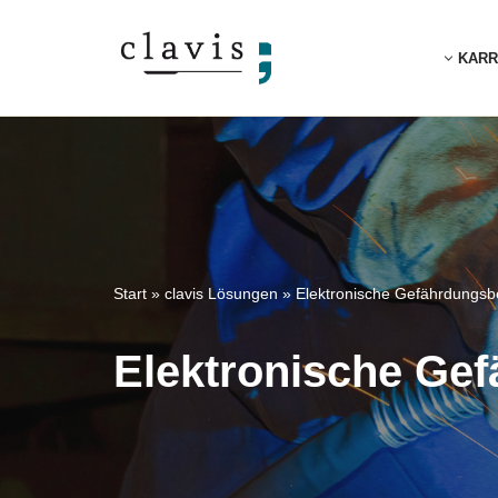
KARR
Zum
Inhalt
springen
Start
»
clavis Lösungen
»
Elektronische Gefährdungsb
Elektronische Gef