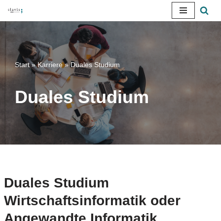
Zum
Inhalt
springen
Start
»
Karriere
»
Duales Studium
Duales Studium
Duales Studium
Wirtschaftsinformatik oder
Angewandte Informatik