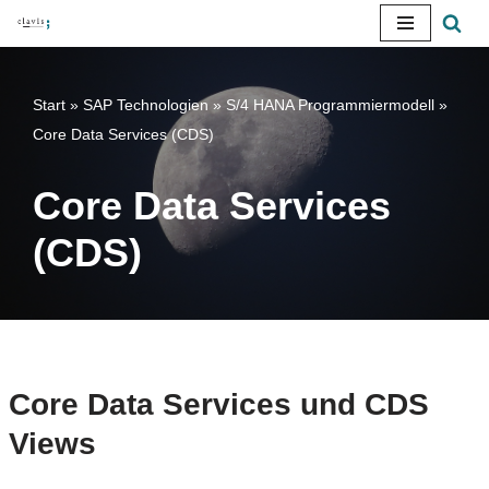
Zum
Inhalt
Start
»
SAP Technologien
»
S/4 HANA Programmiermodell
»
springen
Core Data Services (CDS)
Core Data Services
(CDS)
Core Data Services und CDS
Views