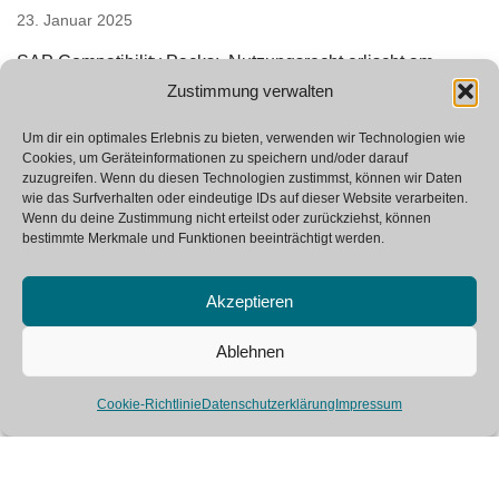
23. Januar 2025
SAP Compatibility Packs: Nutzungsrecht erlischt am
Zustimmung verwalten
01.01.2026
16. Januar 2025
Um dir ein optimales Erlebnis zu bieten, verwenden wir Technologien wie
Cookies, um Geräteinformationen zu speichern und/oder darauf
zuzugreifen. Wenn du diesen Technologien zustimmst, können wir Daten
wie das Surfverhalten oder eindeutige IDs auf dieser Website verarbeiten.
Wenn du deine Zustimmung nicht erteilst oder zurückziehst, können
bestimmte Merkmale und Funktionen beeinträchtigt werden.
Akzeptieren
Neve
| Powered by
WordPress
Ablehnen
SAP Glossar
Kontakt
Impressum
Cookie-Richtlinie
Datenschutzerklärung
Impressum
Datenschutzerklärung
This site is registered on
wpml.org
as a development site. Switch to a production
site key to
remove this banner
.