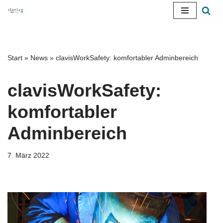
Zum
Inhalt
springen
Start
»
News
»
clavisWorkSafety: komfortabler Adminbereich
clavisWorkSafety:
komfortabler
Adminbereich
7. März 2022