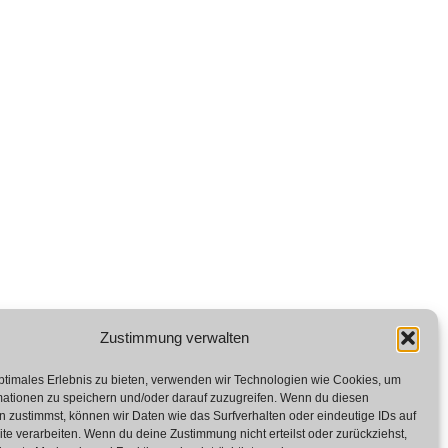
Zustimmung verwalten
ptimales Erlebnis zu bieten, verwenden wir Technologien wie Cookies, um
mationen zu speichern und/oder darauf zuzugreifen. Wenn du diesen
 zustimmst, können wir Daten wie das Surfverhalten oder eindeutige IDs auf
te verarbeiten. Wenn du deine Zustimmung nicht erteilst oder zurückziehst,