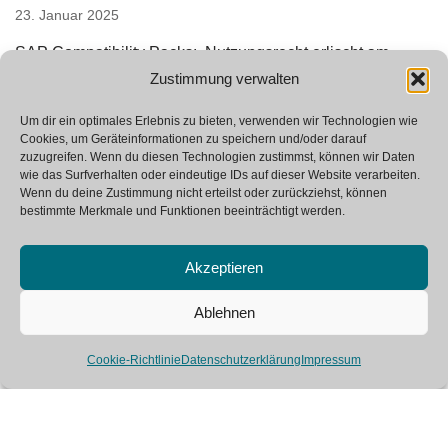
23. Januar 2025
SAP Compatibility Packs: Nutzungsrecht erlischt am
Zustimmung verwalten
01.01.2026
16. Januar 2025
Um dir ein optimales Erlebnis zu bieten, verwenden wir Technologien wie
Cookies, um Geräteinformationen zu speichern und/oder darauf
zuzugreifen. Wenn du diesen Technologien zustimmst, können wir Daten
wie das Surfverhalten oder eindeutige IDs auf dieser Website verarbeiten.
Wenn du deine Zustimmung nicht erteilst oder zurückziehst, können
bestimmte Merkmale und Funktionen beeinträchtigt werden.
Akzeptieren
Neve
| Powered by
WordPress
Ablehnen
SAP Glossar
Kontakt
Impressum
Cookie-Richtlinie
Datenschutzerklärung
Impressum
Datenschutzerklärung
This site is registered on
wpml.org
as a development site. Switch to a production
site key to
remove this banner
.